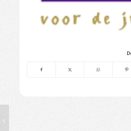
D
A & J Kortenoever