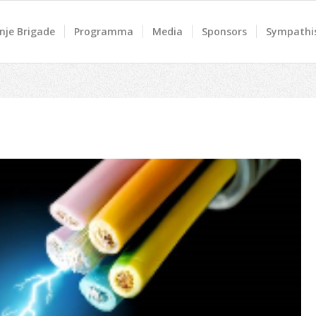
nje Brigade
Programma
Media
Sponsors
Sympathis